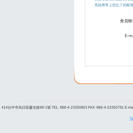
CNC-S30LCY/CNC-S33LCY
CNC-S60/S80/S100
CNC-S38CY
系統將寄上您忘了的帳
HD300
CNC-S33C/S33LC/S33LLC
CNC-HD110
CNC-S40C/S50C
CNC-XCF46/XCF56
會員帳
E-ma
414台中市烏日區慶光路99-1號
TEL: 886-4-23350803
FAX: 886-4-23350781
E-ma
Ta