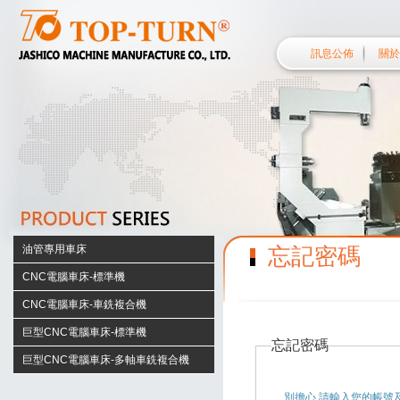
訊息公佈
關於
油管專用車床
忘記密碼
S38 系列
CNC電腦車床-標準機
S50 系列
CNC-S20
CNC電腦車床-車銑複合機
F40 系列
CNC-S27/S27L
CNC-S20C
巨型CNC電腦車床-標準機
忘記密碼
F56 系列
CNC-S30/S30L/S30LL/S30XL
CNC-S27C/S27LC
CNC-S38
巨型CNC電腦車床-多軸車銑複合機
HD110
CNC-S33/S33L/S33LL/S33XL
CNC-S30C/S30LC/S30LLC/S30XL
CNC-S40/S50
CNC-S38C
HD200
別擔心,請輸入您的帳號及E
CNC-S36/S36L/S36LL/S36XL